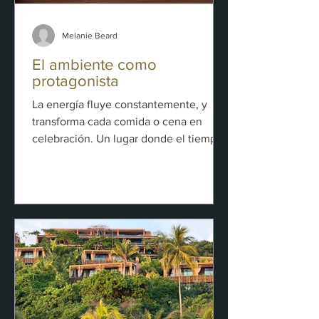
Melanie Beard
El ambiente como
protagonista
La energía fluye constantemente, y
transforma cada comida o cena en
celebración. Un lugar donde el tiempo
se diluye entre risas, música y copas
que se llenan una y otra vez; Rosanegra
se revela como un escenario donde la
gastronomía se vive con intensidad,
espectáculo y placer.