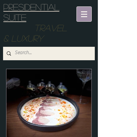
Presidential
suite
Travel
& Luxury