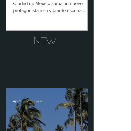
Ciudad de México suma un nuevo
protagonista a su vibrante escena
culinaria con la apertura de Nusr-Et, el
concepto creado por el chef y
restaurantero turco Nusret Gökçe,
New
conocido mundialmente por
transformar el ritual de servir un corte
de carne en un espectáculo que ha
conquistado redes sociales y mesas
alrededor del mundo. Después de
consolidar su presencia en ciudades
como Estambul, Dubái, Miami, Nueva
York, Londres y Mykonos, la mar
Apr 3
2 min read