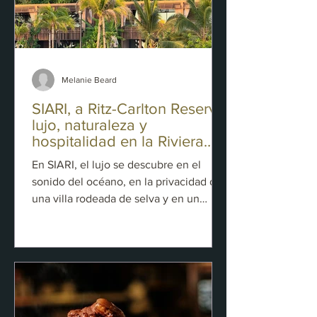
Melanie Beard
SIARI, a Ritz-Carlton Reserve:
lujo, naturaleza y
hospitalidad en la Riviera
Nayarit
En SIARI, el lujo se descubre en el
sonido del océano, en la privacidad de
una villa rodeada de selva y en un
servicio que parece anticipar cada
deseo antes de ser expresado. Así fue
mi experiencia en SIARI, a Ritz-Carlton
Reserve, el primer Ritz-Carlton Reserve
de México, un refugio que redefine la
hospitalidad a través de la naturaleza, la