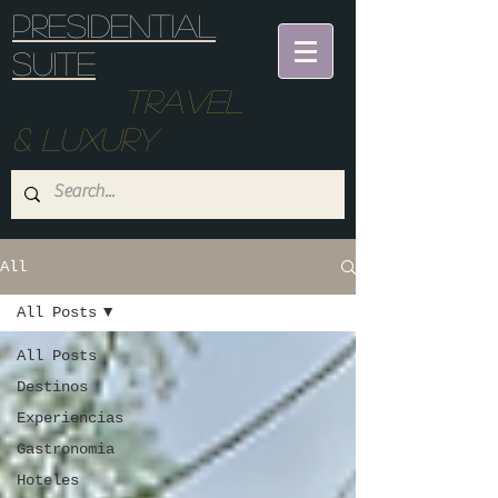
Presidential
suite
Travel
& Luxury
All
All Posts
All Posts
Destinos
Experiencias
Gastronomia
Hoteles