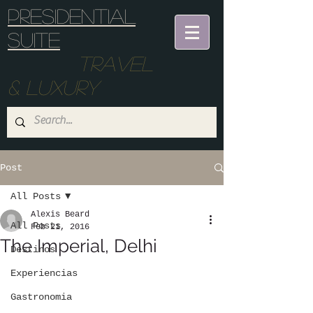
Presidential
suite
Travel
& Luxury
Post
All Posts
Alexis Beard
All Posts
Feb 21, 2016
The Imperial, Delhi
Destinos
Experiencias
Gastronomia