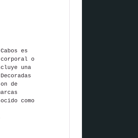
 Cabos es 
 corporal o 
ncluye una 
 Decoradas 
son de 
marcas 
nocido como 
s