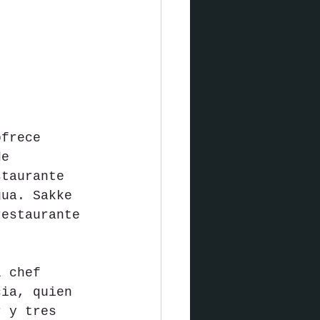
ofrece 
de 
staurante 
gua. Sakke 
restaurante 
l chef 
cia, quien 
r y tres 