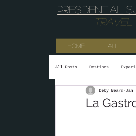
Presidential s
Travel & 
HOME
All
All Posts
Destinos
Experi
Deby Beard
Jan 
La Gastr