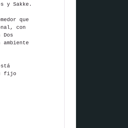
es y Sakke.
omedor que 
onal, con 
n Dos 
n ambiente 
está 
ú fijo 