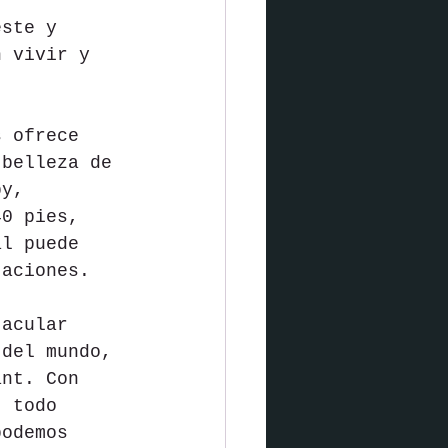
este y 
n vivir y 
s ofrece 
 belleza de 
by, 
40 pies, 
al puede 
taciones.
tacular 
 del mundo, 
ant. Con 
t todo 
podemos 