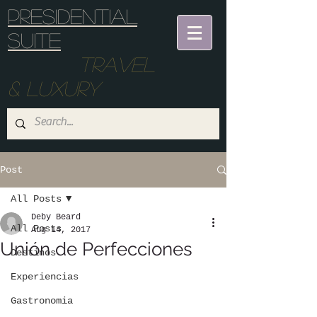
Presidential
suite
Travel
& Luxury
Post
All Posts
Deby Beard
All Posts
Aug 14, 2017
Unión de Perfecciones
Destinos
Experiencias
Gastronomia