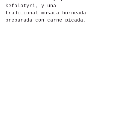
kefalotyri, y una 
tradicional musaca horneada 
preparada con carne picada, 
rodajas de berenjena asada, 
papas y queso gruyer de la 
isla de Naxos. Ninguna 
comida está completa sin el 
halva de sémola, un postre 
tradicional con pasas, 
piñones, mermelada de 
naranja y yogurt helado 
griego.