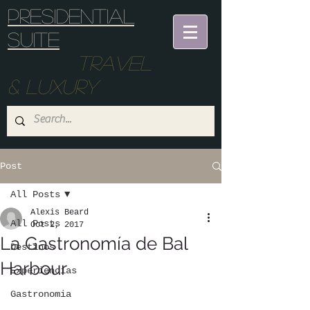
Presidential
suite
Travel
& Luxury
Post
All Posts
Alexis Beard
All Posts
Oct 2, 2017
La Gastronomía de Bal
Destinos
Harbour
Experiencias
Gastronomia