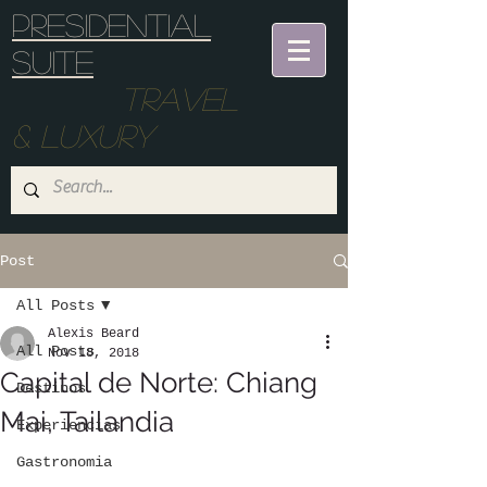
Presidential
suite
Travel
& Luxury
Post
All Posts
Alexis Beard
All Posts
Nov 18, 2018
Capital de Norte: Chiang
Destinos
Mai, Tailandia
Experiencias
Gastronomia