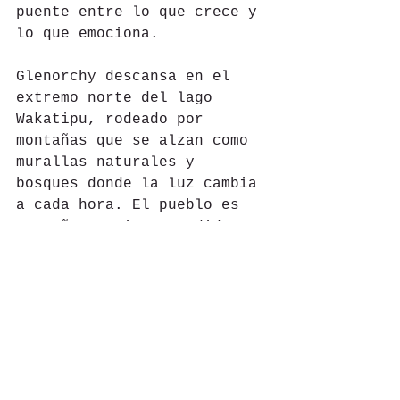
puente entre lo que crece y 
lo que emociona.
Glenorchy descansa en el 
extremo norte del lago 
Wakatipu, rodeado por 
montañas que se alzan como 
murallas naturales y 
bosques donde la luz cambia 
a cada hora. El pueblo es 
pequeño, casi suspendido en 
el tiempo, con una escuela, 
unos pocos cafés y una 
quietud que contrasta con 
la fuerza del paisaje. 
Desde aquí parten algunas 
de las caminatas más 
emblemáticas de Nueva 
Zelanda, como la Routeburn 