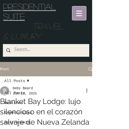
Presidential
suite
Travel
& Luxury
Post
All Posts
Deby Beard
All Posts
Jun 10, 2025
Blanket Bay Lodge: lujo
Destinos
silencioso en el corazón
Experiencias
salvaje de Nueva Zelanda
Gastronomia