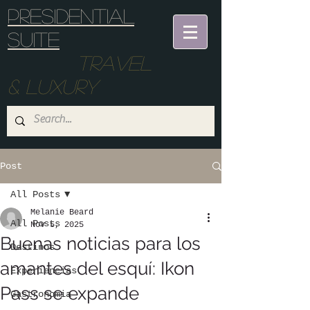
Presidential
suite
Travel
& Luxury
Post
All Posts
Melanie Beard
All Posts
Nov 5, 2025
Buenas noticias para los
Destinos
amantes del esquí: Ikon
Experiencias
Pass se expande
Gastronomia