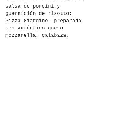
salsa de porcini y 
guarnición de risotto; 
Pizza Giardino, preparada 
con auténtico queso 
mozzarella, calabaza, 
champiñones, mix de 
pimientos y berenjena; y 
postres deliciosos como el 
Sfornata Di Mele, que es un 
hojaldre relleno de 
manzana, nuez, acompañado 
con helado de vainilla.