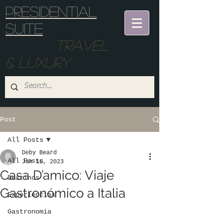
Presidential
suite
Travel
& Luxury
Post
All Posts
Deby Beard
All Posts
Jan 16, 2023
Casa D’amico: Viaje
Destinos
Gastronómico a Italia
Experiencias
Gastronomia