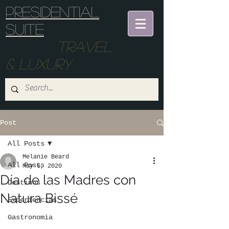
Presidential
suite
Travel
& Luxury
Post
All Posts
Melanie Beard
All Posts
May 6, 2020
Día de las Madres con
Destinos
Natura Bissé
Experiencias
Gastronomia