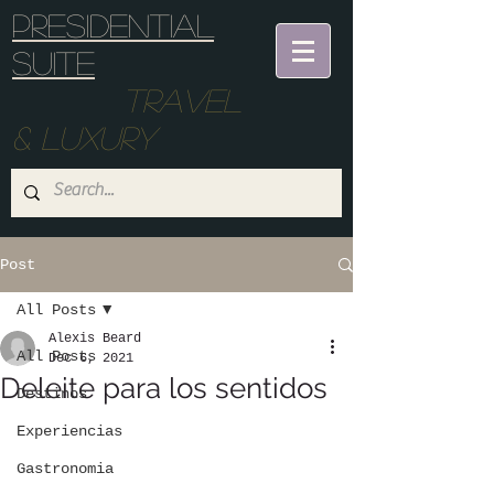
Presidential
suite
Travel
& Luxury
Post
All Posts
Alexis Beard
All Posts
Dec 6, 2021
Deleite para los sentidos
Destinos
Experiencias
Gastronomia