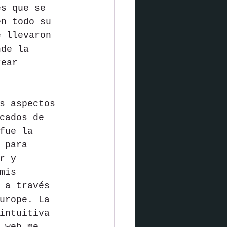
es que se 
en todo su 
e llevaron 
nde la 
rear 
s aspectos 
cados de 
fue la 
 para 
r y 
mis 
 a través 
urope. La 
intuitiva 