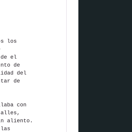
os los 
e 
sde el 
unto de 
lidad del 
utar de 
llaba con 
salles, 
in aliento. 
 las 