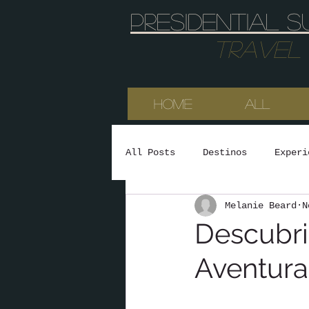
Presidential s
Travel & 
HOME
All
All Posts
Destinos
Experi
Melanie Beard
N
Descubri
Aventura