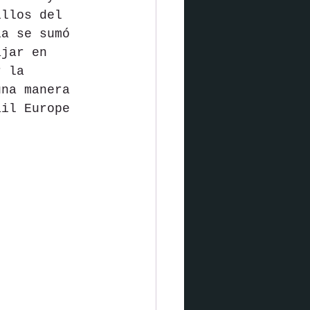
illos del 
ia se sumó 
ajar en 
r la 
una manera 
ail Europe 