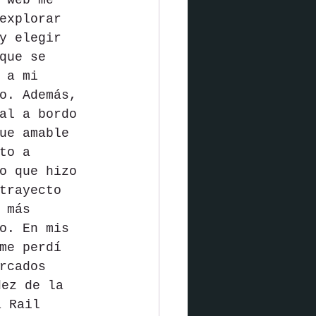
 web me 
explorar 
y elegir 
que se 
 a mi 
o. Además, 
al a bordo 
ue amable 
to a 
o que hizo 
trayecto 
 más 
o. En mis 
me perdí 
rcados 
dez de la 
a Rail 