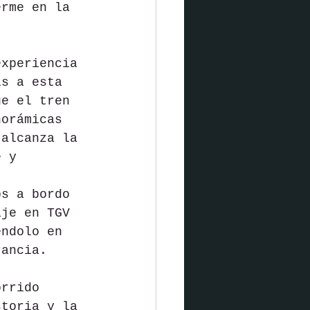
erme en la 
experiencia 
ís a esta 
ue el tren 
norámicas 
 alcanza la 
e y 
 
os a bordo 
aje en TGV 
éndolo en 
rancia.
orrido 
storia y la 