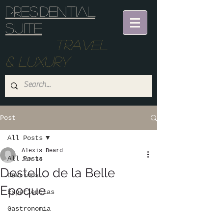
Presidential
suite
Travel
& Luxury
Post
All Posts
Alexis Beard
All Posts
Jun 14
Destello de la Belle
Destinos
Epoque
Experiencias
Gastronomia