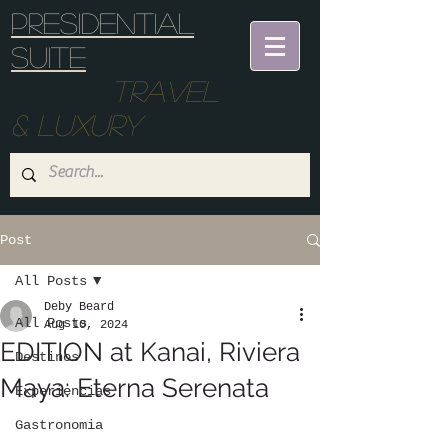
Presidential
suite
Travel
& Luxury
Post
All Posts
Deby Beard
All Posts
Aug 10, 2024
EDITION at Kanai, Riviera
Destinos
Maya: Eterna Serenata
Experiencias
Gastronomia