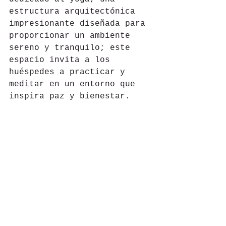
estructura arquitectónica 
impresionante diseñada para 
proporcionar un ambiente 
sereno y tranquilo; este 
espacio invita a los 
huéspedes a practicar y 
meditar en un entorno que 
inspira paz y bienestar. 
Esta joya hotelera es 
además pet-friendly y sus 
atenciones a nuestro amigos 
perrunos son excelentes.
En cada paso, la Riviera 
Maya susurra promesas de 
aventura y descubrimiento, 
recordándonos que el 
verdadero viaje no es solo 