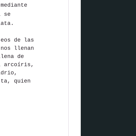
 mediante 
a se 
iata.
seos de las 
 nos llenan 
llena de 
l arcoíris, 
idrio, 
sta, quien 
. 