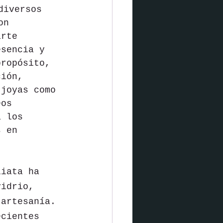
diversos 
on 
arte 
esencia y 
propósito, 
ción, 
 joyas como 
eos 
a los 
s en 
liata ha 
vidrio, 
 artesanía. 
ecientes 