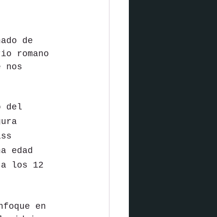
nado de 
rio romano 
e nos 
o del 
gura 
ass 
na edad 
 a los 12 
nfoque en 