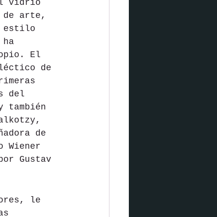
l vidrio 
 de arte, 
 estilo 
 ha 
opio. El 
léctico de 
rimeras 
s del 
y también 
alkotzy, 
ñadora de 
o Wiener 
por Gustav 
ores, le 
as 