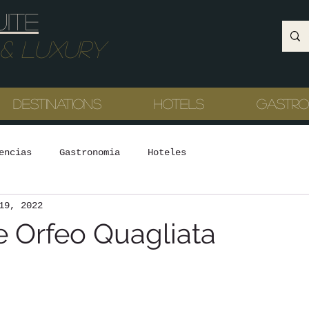
uite
Luxury
Destinations
Hotels
Gastr
encias
Gastronomia
Hoteles
19, 2022
e Orfeo Quagliata