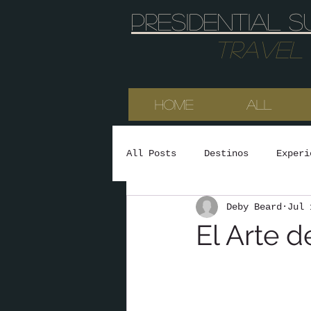
Presidential s
Travel & 
HOME
All
All Posts
Destinos
Experi
Deby Beard
Jul 
El Arte d