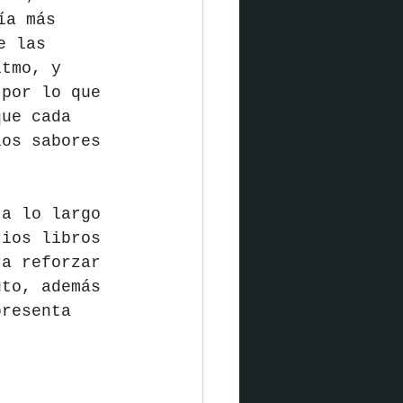
ía más 
e las 
itmo, y 
 por lo que 
que cada 
los sabores 
 a lo largo 
rios libros 
ra reforzar 
uto, además 
presenta 