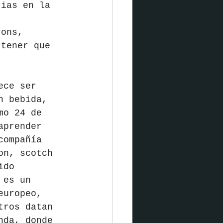
rias en la 
 
rons, 
 tener que 
ece ser 
n bebida, 
mo 24 de 
aprender 
compañía 
on, scotch 
ido 
 es un 
europeo, 
tros datan 
nda, donde 