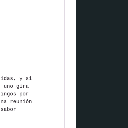
vidas, y si 
e uno gira 
mingos por 
una reunión 
 sabor 