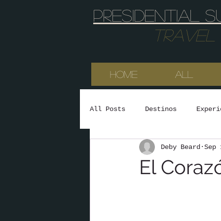
Presidential s
Travel & 
HOME
All
All Posts
Destinos
Experi
Deby Beard
Sep 
El Coraz