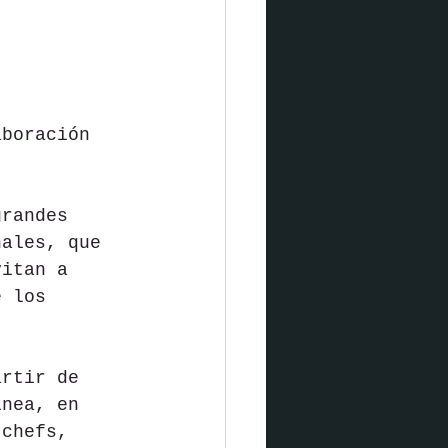
aboración 
grandes 
nales, que 
vitan a 
e los 
artir de 
ínea, en 
 chefs, 