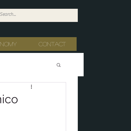
onomy
Contact
mico