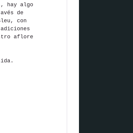
s, hay algo 
ravés de 
Bleu, con 
radiciones 
ntro aflore 
cida. 