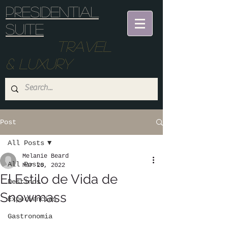
Presidential
suite
Travel
& Luxury
Post
All Posts
Melanie Beard
All Posts
Mar 20, 2022
El Estilo de Vida de
Destinos
Snowmass
Experiencias
Gastronomia