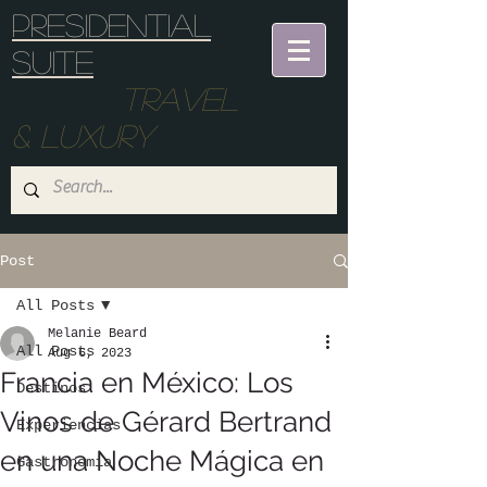
Presidential
suite
Travel
& Luxury
Post
All Posts
Melanie Beard
All Posts
Aug 6, 2023
Francia en México: Los
Destinos
Vinos de Gérard Bertrand
Experiencias
en una Noche Mágica en
Gastronomia