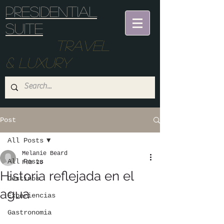
Presidential
suite
Travel
& Luxury
Post
All Posts
Melanie Beard
All Posts
Feb 28
Historia reflejada en el
Destinos
agua
Experiencias
Gastronomia