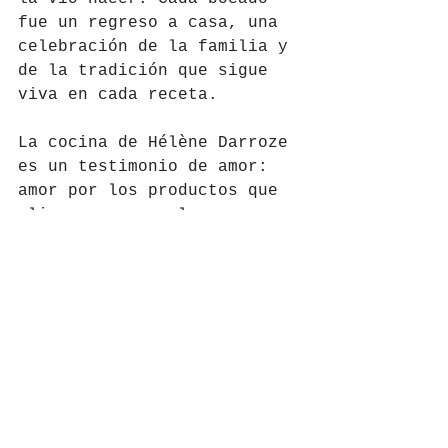
fue un regreso a casa, una 
celebración de la familia y 
de la tradición que sigue 
viva en cada receta.
La cocina de Hélène Darroze 
es un testimonio de amor: 
amor por los productos que 
elige, amor por las 
historias que cuenta a 
través de sus platos, y 
amor por las personas con 
las que comparte la mesa. 
En Marsan, la cocina se 
convierte en un acto 
generoso, un acto de 
compartir lo más sublime 
que la tierra tiene para 