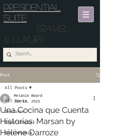
Presidential
suite
Travel
& Luxury
Post
All Posts
Melanie Beard
All Posts
Jan 10, 2025
Una Cocina que Cuenta
Destinos
Historias: Marsan by
Experiencias
Hélène Darroze
Gastronomia