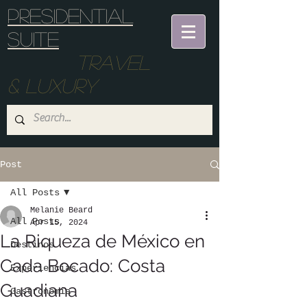
Presidential
suite
Travel
& Luxury
Post
All Posts
Melanie Beard
All Posts
Apr 15, 2024
La Riqueza de México en
Destinos
Cada Bocado: Costa
Experiencias
Guadiana
Gastronomia