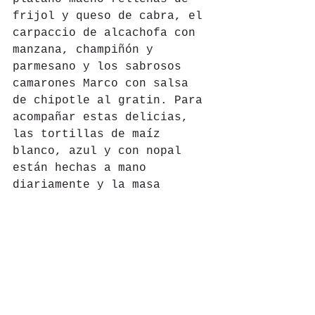
frijol y queso de cabra, el 
carpaccio de alcachofa con 
manzana, champiñón y 
parmesano y los sabrosos 
camarones Marco con salsa 
de chipotle al gratin. Para 
acompañar estas delicias, 
las tortillas de maíz 
blanco, azul y con nopal 
están hechas a mano 
diariamente y la masa 
proviene de Santa Ana 
Xilotzingo, Estado de 
México.
Parte de Grupo Hunan, 
Costa Guadiana es un 
restaurante donde conviven 