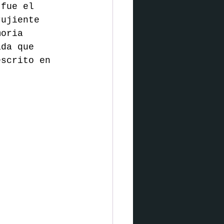
 fue el 
rujiente 
moria 
ada que 
escrito en 