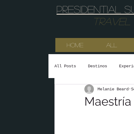
Presidential s
Travel & 
HOME
All
All Posts
Destinos
Experi
Melanie Beard
S
Maestría 