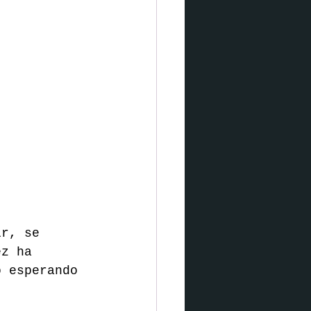
ir, se 
ez ha 
o esperando 