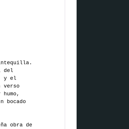
antequilla. 
a del 
, y el 
n verso 
y humo, 
un bocado 
eña obra de 