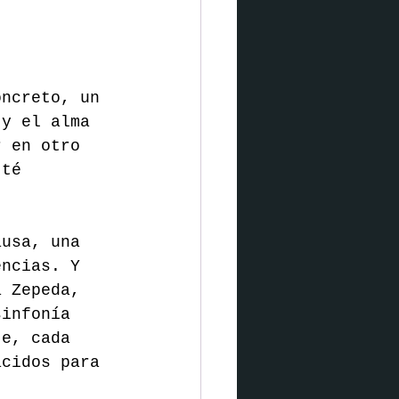
oncreto, un 
 y el alma 
r en otro 
 té 
ausa, una 
encias. Y 
a Zepeda, 
sinfonía 
te, cada 
acidos para 