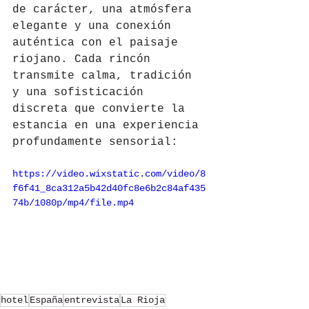
de carácter, una atmósfera 
elegante y una conexión 
auténtica con el paisaje 
riojano. Cada rincón 
transmite calma, tradición 
y una sofisticación 
discreta que convierte la 
estancia en una experiencia 
profundamente sensorial:
https://video.wixstatic.com/video/8
f6f41_8ca312a5b42d40fc8e6b2c84af435
74b/1080p/mp4/file.mp4
hotel
España
entrevista
La Rioja