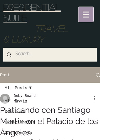
Presidential
suite
Travel
& Luxury
Post
All Posts
Deby Beard
All Posts
May 12
Platicando con Santiago
Destinos
Martín en el Palacio de los
Experiencias
Ángeles
Gastronomia