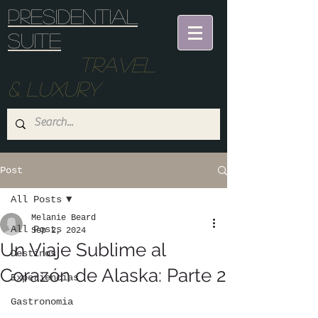
Presidential
suite
Travel
& Luxury
Post
All Posts
Melanie Beard
All Posts
Sep 2, 2024
Un Viaje Sublime al
Destinos
Corazón de Alaska: Parte 2
Experiencias
Gastronomia