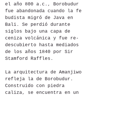
el año 800 a.c., Borobudur 
fue abandonada cuando la fe 
budista migró de Java en 
Bali. Se perdió durante 
siglos bajo una capa de 
ceniza volcánica y fue re-
descubierto hasta mediados 
de los años 1840 por Sir 
Stamford Raffles.
La arquitectura de Amanjiwo 
refleja la de Borobudur. 
Construido con piedra 
caliza, se encuentra en un 
anfiteatro natural, con las 
montañas Menoreh a la 
distancia, la llanura Kedu 
al frente, así como cuatro 
volcanes - Sumbing y 