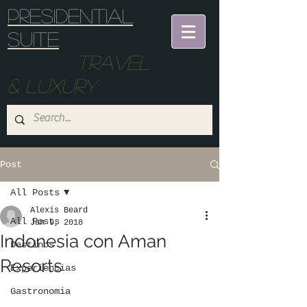
Presidential
suite
Travel
& Luxury
Post
All Posts
Alexis Beard
All Posts
Jan 9, 2018
Indonesia con Aman
Destinos
Resorts
Experiencias
Gastronomia