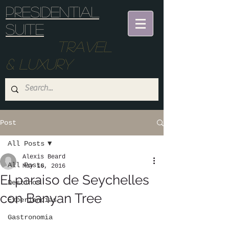
Presidential
suite
Travel
& Luxury
Post
All Posts
Alexis Beard
All Posts
May 16, 2016
El paraiso de Seychelles
Destinos
con Banyan Tree
Experiencias
Gastronomia