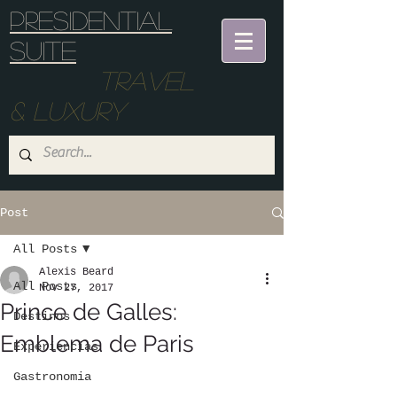
Presidential
suite
Travel
& Luxury
Post
All Posts
Alexis Beard
All Posts
Nov 27, 2017
Prince de Galles:
Destinos
Emblema de Paris
Experiencias
Gastronomia