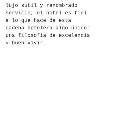
lujo sutil y renombrado 
servicio, el hotel es fiel 
a lo que hace de esta 
cadena hotelera algo único: 
una filosofía de excelencia 
y buen vivir.
#Hoteles
#Melanie
#Español
#Mexico
#Playa
#puntamita
#Luxury