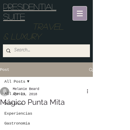
Presidential
suite
Travel
& Luxury
Post
All Posts
Melanie Beard
All Posts
Apr 23, 2018
Mágico Punta Mita
Destinos
Experiencias
Gastronomia