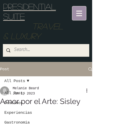
Presidential
suite
Travel
& Luxury
Post
All Posts
Melanie Beard
All Posts
Jan 1, 2023
Amor por el Arte: Sisley
Destinos
Experiencias
Gastronomia