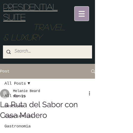
Presidential
suite
Travel
& Luxury
Post
All Posts
Melanie Beard
All Posts
Mar 25
La Ruta del Sabor con
Destinos
Casa Madero
Experiencias
Gastronomia