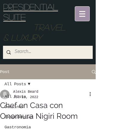
Presidential
suite
Travel
& Luxury
Post
All Posts
Alexis Beard
All Posts
Jul 10, 2022
Chef en Casa con
Destinos
Onomura Nigiri Room
Experiencias
Gastronomia