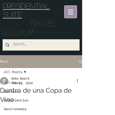
Presidential
suite
Travel
& Luxury
Post
All Posts
Deby Beard
All Posts
Feb 25, 2020
Dentro de una Copa de
Destinos
Vino
Experiencias
Gastronomia