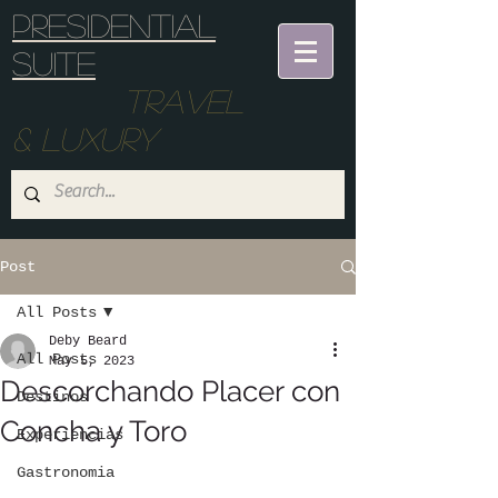
Presidential
suite
Travel
& Luxury
Post
All Posts
Deby Beard
All Posts
May 5, 2023
Descorchando Placer con
Destinos
Concha y Toro
Experiencias
Gastronomia