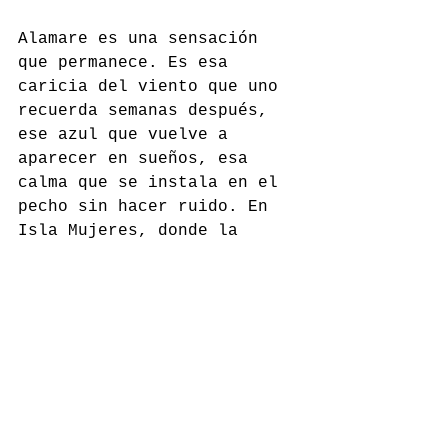
Alamare es una sensación 
que permanece. Es esa 
caricia del viento que uno 
recuerda semanas después, 
ese azul que vuelve a 
aparecer en sueños, esa 
calma que se instala en el 
pecho sin hacer ruido. En 
Isla Mujeres, donde la 
tierra se estrecha y el mar 
la abraza por todos lados, 
Alamare nos seduce, nos 
permite descansar y nos 
reconecta con lo esencial.