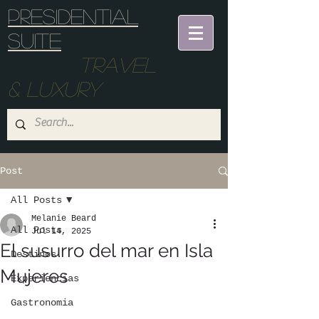
Presidential
suite
Travel
& Luxury
Post
All Posts
Melanie Beard
All Posts
Jul 14, 2025
El susurro del mar en Isla
Destinos
Mujeres
Experiencias
Gastronomia