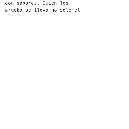
con sabores. Quien los 
prueba se lleva no solo el 
recuerdo de un manjar, sino 
también la certeza de haber 
participado en un acto 
íntimo de amor a México.