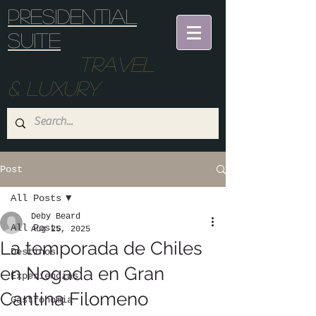
Presidential
suite
Travel
& Luxury
Post
All Posts
Deby Beard
All Posts
Aug 25, 2025
La temporada de Chiles
Destinos
en Nogada en Gran
Experiencias
Cantina Filomeno
Gastronomia