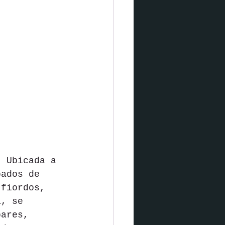
. Ubicada a 
pados de 
 fiordos, 
a, se 
bares, 