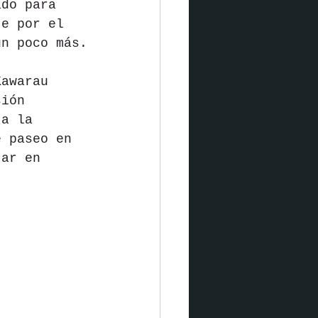
ado para 
te por el 
un poco más.
Kawarau 
sión 
 a la 
e paseo en 
tar en 