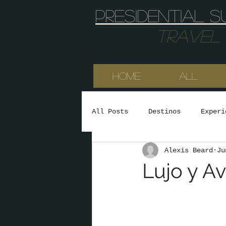
Presidential s
Travel & 
HOME
All
All Posts
Destinos
Experi
Alexis Beard
Ju
Lujo y A