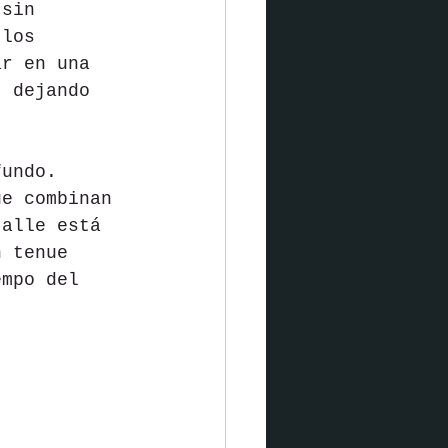
 sin 
 los 
ar en una 
, dejando 
fundo. 
ue combinan 
talle está 
n tenue 
empo del 