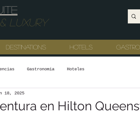
uite
Luxury
Destinations
Hotels
Gastr
encias
Gastronomia
Hoteles
n 18, 2025
ventura en Hilton Queen