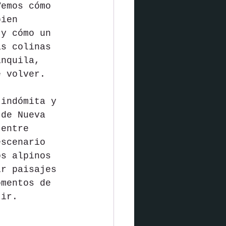
Vemos cómo 
bien 
 y cómo un 
as colinas 
anquila, 
e volver.
 indómita y 
 de Nueva 
 entre 
escenario 
os alpinos 
ir paisajes 
omentos de 
tir.