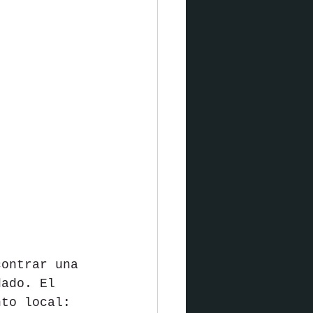
contrar una 
dado. El 
nto local: 