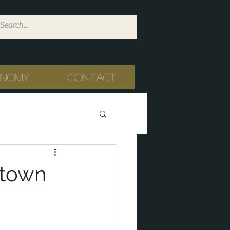
onomy
Contact
stown