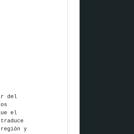
ir del 
ros 
que el 
 traduce 
 región y 