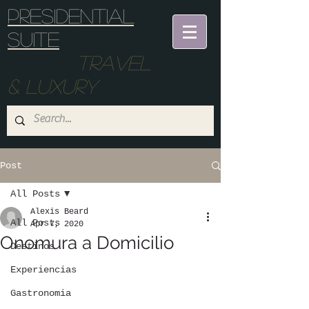
Presidential
suite
Travel
& Luxury
Post
All Posts
Alexis Beard
All Posts
Apr 7, 2020
Onomura a Domicilio
Destinos
Experiencias
Gastronomia