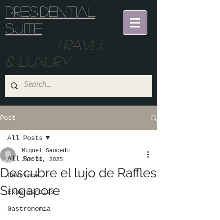
Presidential
suite
Travel
& Luxury
Post
All Posts
Miguel Saucedo
All Posts
Jan 31, 2025
Descubre el lujo de Raffles
Destinos
Singapore
Experiencias
Gastronomia