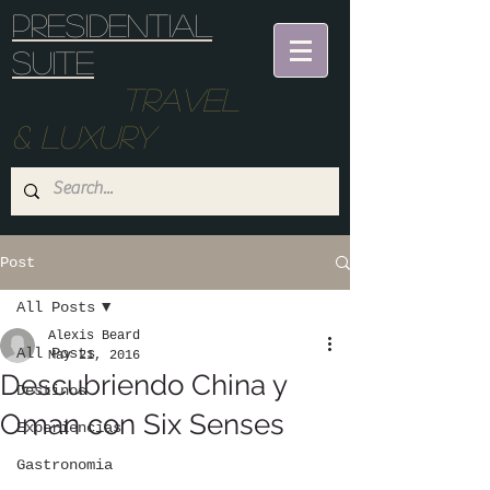
Presidential
suite
Travel
& Luxury
Post
All Posts
Alexis Beard
All Posts
May 21, 2016
Descubriendo China y
Destinos
Oman con Six Senses
Experiencias
Gastronomia