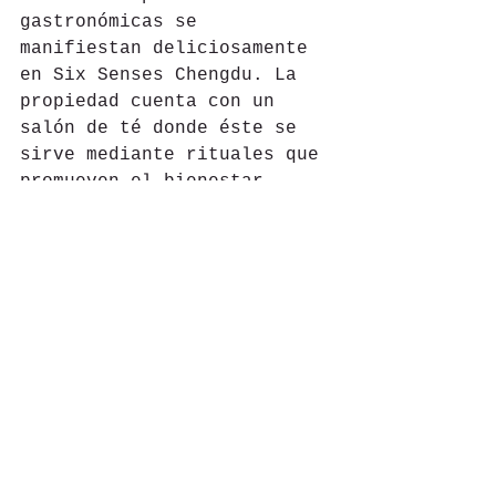
gastronómicas se 
manifiestan deliciosamente 
en Six Senses Chengdu. La 
propiedad cuenta con un 
salón de té donde éste se 
sirve mediante rituales que 
promueven el bienestar.
El hotel está diseñado para 
incorporar el entorno 
natural, así como la 
arquitectura tradicional de 
la región. Los jardines se 
mantienen fiel al estilo de 
la zona con varias pérgolas 
y estanques, complementados 
con arquitectura china 
tradicional. Esta lujosa 