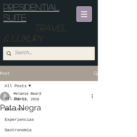
Presidential
suite
Travel
& Luxury
Post
All Posts
Melanie Beard
All Posts
Sep 13, 2016
Pata Negra
Destinos
Experiencias
Gastronomia