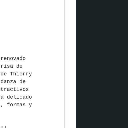
 renovado 
brisa de 
 de Thierry 
 danza de 
atractivos 
da delicado 
s, formas y 