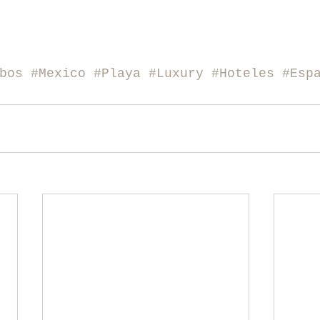
bos
#Mexico
#Playa
#Luxury
#Hoteles
#Esp