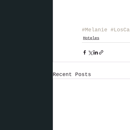
#Melanie
#LosCa
Hoteles
Recent Posts