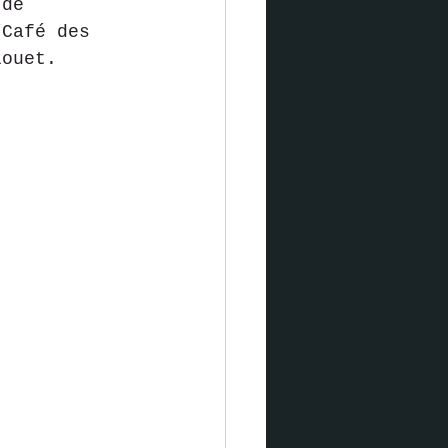
 de 
“Café des 
louet.