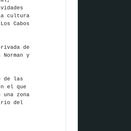
ial, 
ividades 
la cultura 
 Los Cabos 
privada de 
g Norman y 
o de las 
en el que 
o una zona 
ario del 