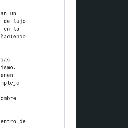
ean un 
a de lujo 
e en la 
añadiendo 
lias 
mismo. 
ienen 
omplejo 
s 
nombre 
centro de 