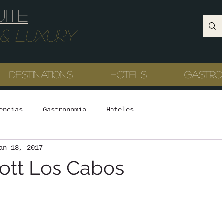
uite
Luxury
Destinations
Hotels
Gastr
encias
Gastronomia
Hoteles
an 18, 2017
ott Los Cabos