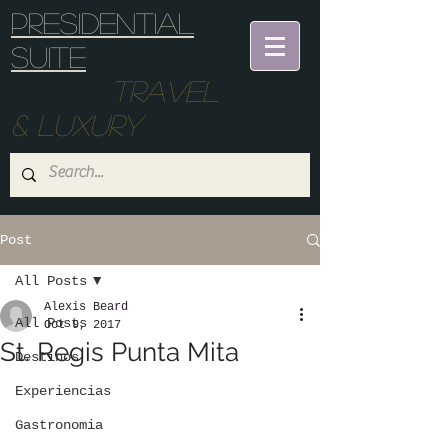
Presidential
suite
Travel
& Luxury
Post
All Posts
Alexis Beard
All Posts
Oct 9, 2017
St. Regis Punta Mita
Destinos
Experiencias
Gastronomia