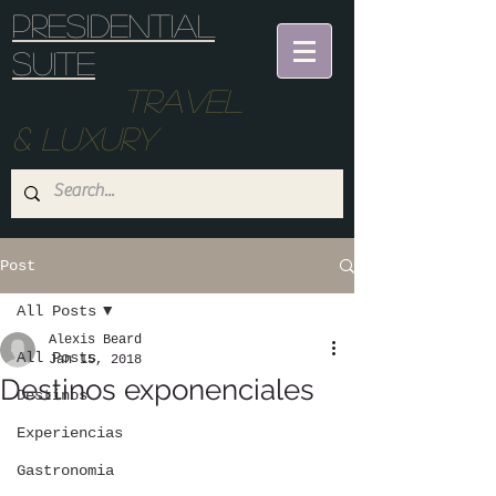
Presidential
suite
Travel
& Luxury
Post
All Posts
Alexis Beard
All Posts
Jan 15, 2018
Destinos exponenciales
Destinos
Experiencias
Gastronomia