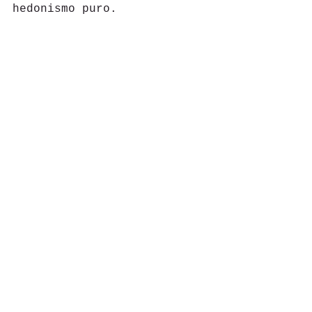
hedonismo puro.
Gastronomia
Hoteles
See All
Recent Posts