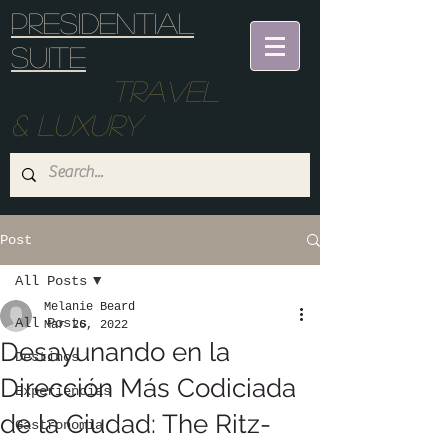
Presidential
suite
Travel
& Luxury
Post
All Posts
Melanie Beard
All Posts
Mar 26, 2022
Desayunando en la
Destinos
Dirección Más Codiciada
Experiencias
de la Ciudad: The Ritz-
Gastronomia