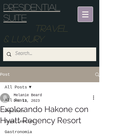
Presidential
suite
Travel
& Luxury
Post
All Posts
Melanie Beard
All Posts
Dec 11, 2023
Explorando Hakone con
Destinos
Hyatt Regency Resort
Experiencias
Gastronomia