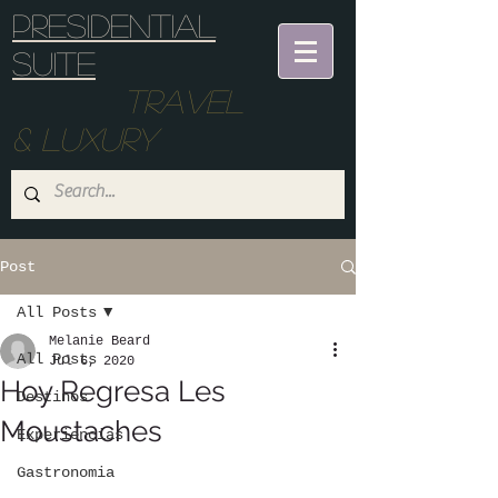
Presidential
suite
Travel
& Luxury
Post
All Posts
Melanie Beard
All Posts
Jul 6, 2020
Hoy Regresa Les
Destinos
Moustaches
Experiencias
Gastronomia