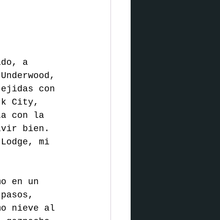
ado, a 
 Underwood, 
tejidas con 
rk City, 
la con la 
ivir bien. 
 Lodge, mi 
mo en un 
 pasos, 
mo nieve al 