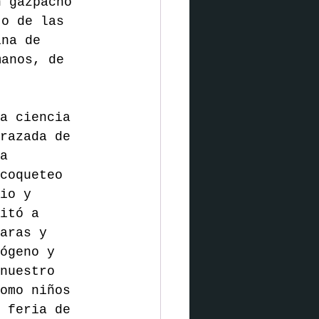
n gazpacho 
to de las 
ina de 
manos, de 
a ciencia 
razada de 
a 
coqueteo 
io y 
itó a 
haras y 
ógeno y 
nuestro 
omo niños 
 feria de 