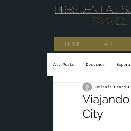
Presidential s
Travel & 
HOME
All
All Posts
Destinos
Experi
Melanie Beard
O
Viajando 
City