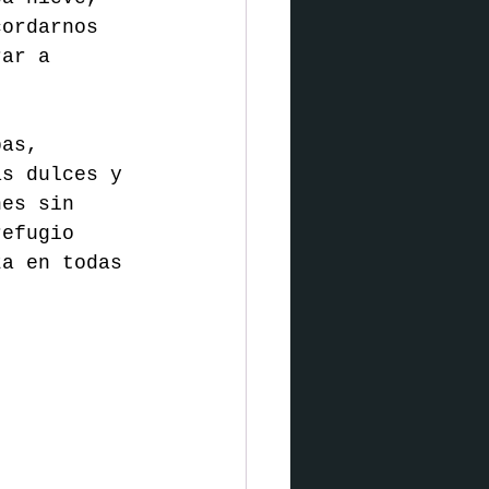
cordarnos 
rar a 
pas, 
as dulces y 
nes sin 
refugio 
za en todas 