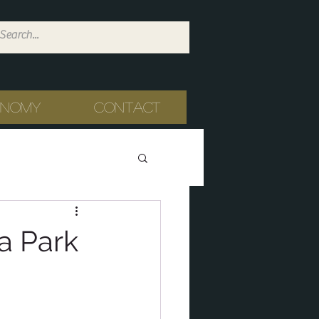
onomy
Contact
 a Park