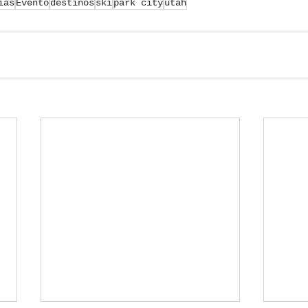
ias
Evento
destinos
ski
park city
utah