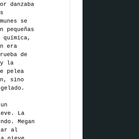
por danzaba 
s 
munes se 
en pequeñas 
 química, 
n era 
rueba de 
y la 
e pelea 
n, sino 
ngelado.
 un 
ieve. La 
undo. Megan 
car al 
sa nieve, 