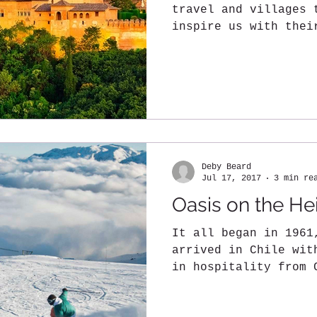
travel and villages 
inspire us with thei
Andalusia is to let.
Deby Beard
Jul 17, 2017
3 min re
Oasis on the He
It all began in 1961
arrived in Chile wit
in hospitality from 
New York. His...