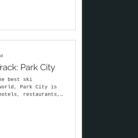
ad
rack: Park City
he best ski
world, Park City is
hotels, restaurants,
..