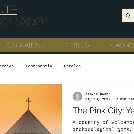
uite
Luxury
Destinations
Hotels
Gastr
encias
Gastronomia
Hoteles
Alexis Beard
May 13, 2019
2 min re
The Pink City: Y
A country of volcano
archaeological gems,