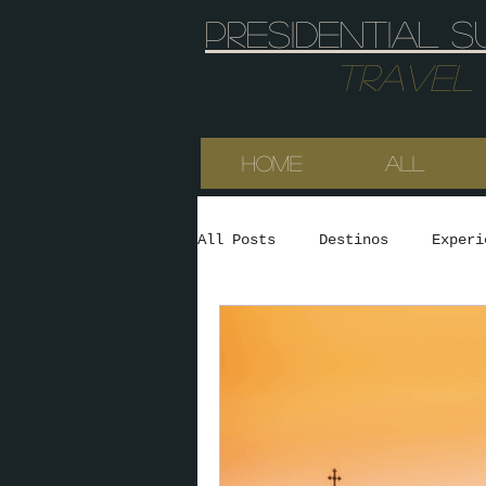
Presidential s
Travel & 
HOME
All
All Posts
Destinos
Experi