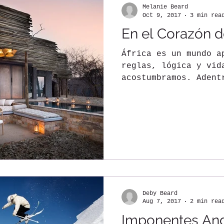
Melanie Beard
Oct 9, 2017
3 min rea
En el Corazón d
África es un mundo a
reglas, lógica y vid
acostumbramos. Adent
continente es...
Deby Beard
Aug 7, 2017
2 min rea
Imponentes And