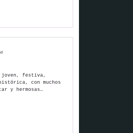
ad
s
 joven, festiva,
histórica, con muchos
tar y hermosas