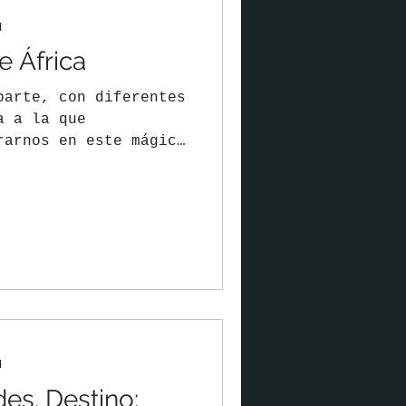
d
e África
parte, con diferentes
a a la que
rarnos en este mágico
d
es. Destino: