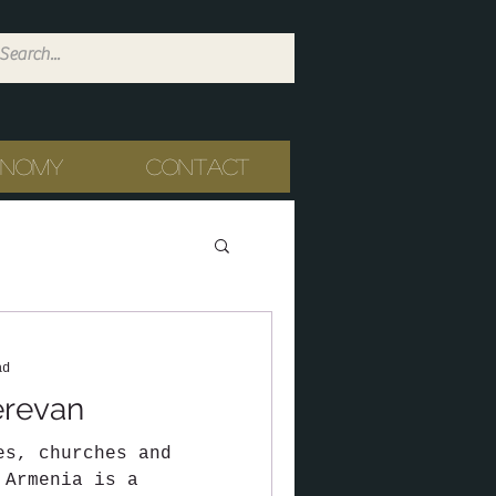
onomy
Contact
ad
erevan
es, churches and
 Armenia is a