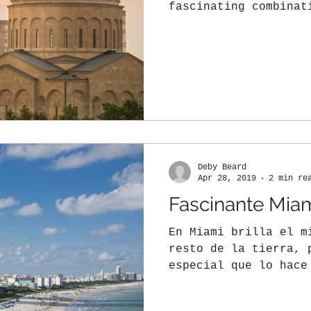
fascinating combinat
histories. Located i
Deby Beard
Apr 28, 2019
2 min re
Fascinante Mia
En Miami brilla el m
resto de la tierra, 
especial que lo hace
vida en sus calles y