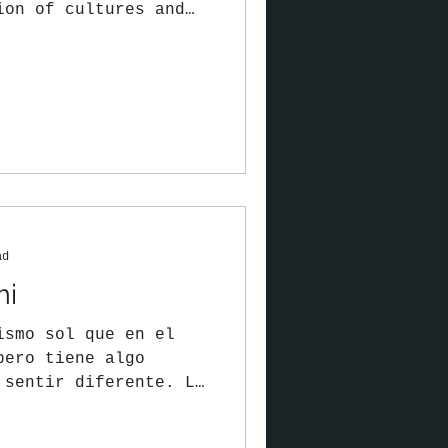
ion of cultures and
n the...
ad
mi
ismo sol que en el
pero tiene algo
 sentir diferente. La
...