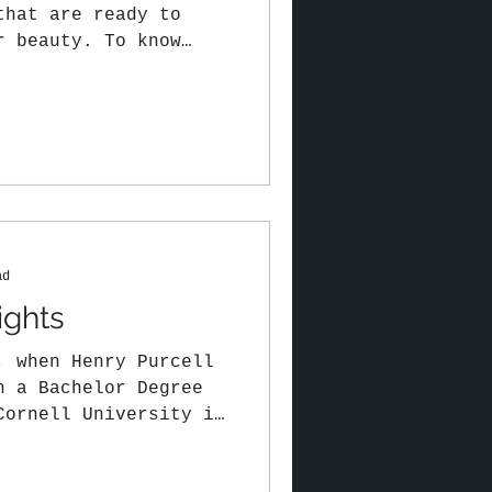
that are ready to
r beauty. To know
..
ad
ights
, when Henry Purcell
h a Bachelor Degree
Cornell University in