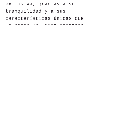
exclusiva, gracias a su 
tranquilidad y a sus 
características únicas que 
lo hacen un lugar apartado 
del bullicio.
#Alexis
#Español
#Mexico
#Playa
Hoteles