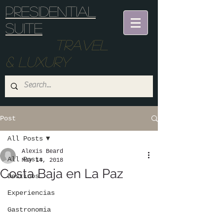
Presidential
suite
Travel
& Luxury
Post
All Posts
Alexis Beard
All Posts
May 14, 2018
Costa Baja en La Paz
Destinos
Experiencias
Gastronomia